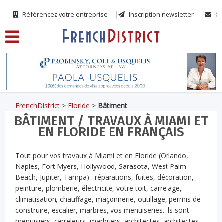
Référencez votre entreprise
Inscription newsletter
Co
FrenchDistrict
>
Floride
>
Bâtiment
BÂTIMENT / TRAVAUX À MIAMI ET
EN FLORIDE EN FRANÇAIS
Tout pour vos travaux à Miami et en Floride (Orlando,
Naples, Fort Myers, Hollywood, Sarasota, West Palm
Beach, Jupiter, Tampa) : réparations, fuites, décoration,
peinture, plomberie, électricité, votre toit, carrelage,
climatisation, chauffage, maçonnerie, outillage, permis de
construire, escalier, marbres, vos menuiseries. Ils sont
menuisiers, carreleurs, marbriers, architectes, architectes