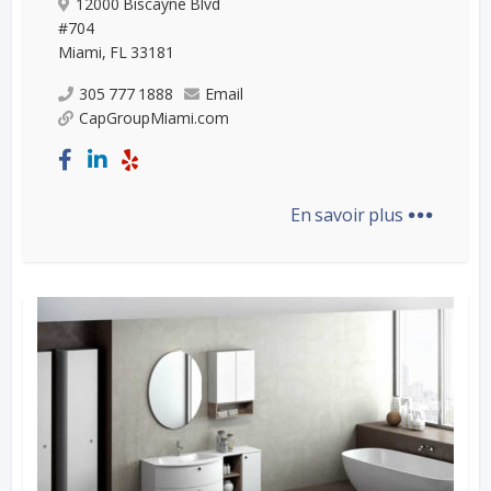
12000 Biscayne Blvd
#704
Miami, FL 33181
305 777 1888
Email
CapGroupMiami.com
...
En savoir plus