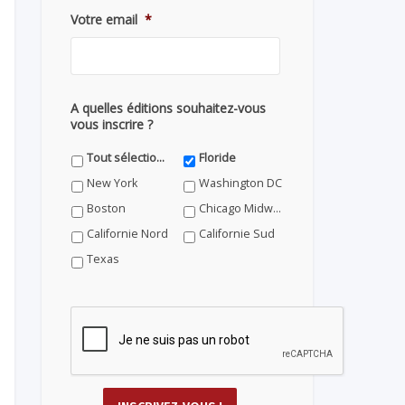
Votre email
*
A quelles éditions souhaitez-vous
vous inscrire ?
Tout sélectionner
Floride
New York
Washington DC
Boston
Chicago Midwest
Californie Nord
Californie Sud
Texas