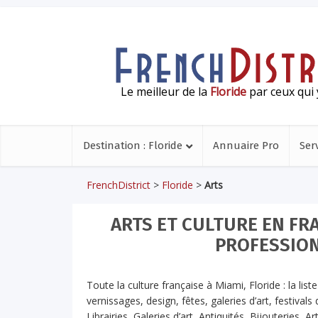
Le meilleur de la
Floride
par ceux qui 
Destination : Floride
Annuaire Pro
Ser
FrenchDistrict
>
Floride
>
Arts
ARTS ET CULTURE EN FRA
PROFESSIO
Toute la culture française à Miami, Floride : la li
vernissages, design, fêtes, galeries d’art, festiva
Librairies, Galeries d’art, Antiquités, Bijouteries,