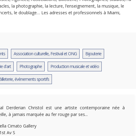
tacles, la photographie, la lecture, l’enseignement, la musique, le
oncerts, le doublage… Les adresses et professionnels à Miami,
ents
Association culturelle, Festival et ONG
Bijouterie
ie d'art
Photographe
Production musicale et vidéo
Billeterie, évènements sportifs
al Derderian Christol est une artiste contemporaine née à
ille, à jamais marquée au fer rouge par ses...
ella Cimato Gallery
1st Av S