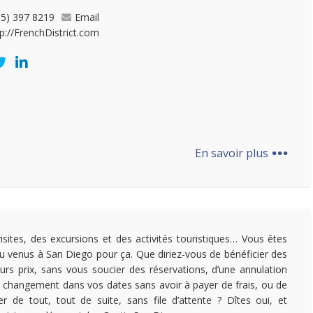
05) 397 8219
Email
tp://FrenchDistrict.com
...
En savoir plus
isites, des excursions et des activités touristiques… Vous êtes
u venus à San Diego pour ça. Que diriez-vous de bénéficier des
eurs prix, sans vous soucier des réservations, d’une annulation
 changement dans vos dates sans avoir à payer de frais, ou de
ter de tout, tout de suite, sans file d’attente ? Dîtes oui, et