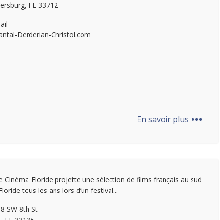
tersburg, FL 33712
ail
antal-Derderian-Christol.com
...
En savoir plus
e Cinéma Floride projette une sélection de films français au sud
Floride tous les ans lors d’un festival...
8 SW 8th St
, FL 33135