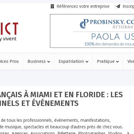
Référencez votre entreprise
Inscri
y vivent
vices Pros
Business
Expatriation
Pratique
Viv
NÇAIS À MIAMI ET EN FLORIDE : LES
NNELS ET ÉVÉNEMENTS
ste de tous les professionnels, événements, manifestations,
ls de musique, spectacles et beaucoup d’autres près de chez vous.
 Artistes, Agences, Associations, Billetterie, Photographes, Studios,…à