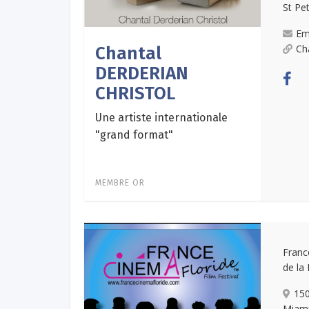
St Pe
Em
Ch
Chantal
DERDERIAN
CHRISTOL
Une artiste internationale
"grand format"
MEMBRE OR
Franc
de la 
150
Miami