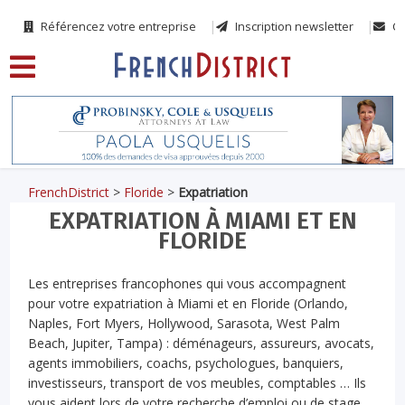
Référencez votre entreprise
Inscription newsletter
Co
FrenchDistrict
>
Floride
>
Expatriation
EXPATRIATION À MIAMI ET EN
FLORIDE
Les entreprises francophones qui vous accompagnent
pour votre expatriation à Miami et en Floride (Orlando,
Naples, Fort Myers, Hollywood, Sarasota, West Palm
Beach, Jupiter, Tampa) : déménageurs, assureurs, avocats,
agents immobiliers, coachs, psychologues, banquiers,
investisseurs, transport de vos meubles, comptables … Ils
vous aident lors de votre recherche d’emploi ou de stage,