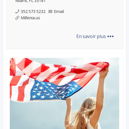
Miami, FL 33181
352 573 5232
Email
Millenia.us
...
En savoir plus