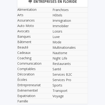
ENTREPRISES EN FLORIDE
Alimentation
Franchises
Arts
Hôtels
Assurances
Immigration
Auto Moto
Immobilier
Avocats
Loisirs
Banques
Luxe
Bâtiment
Mode
Beauté
Multinationales
Cadeaux
Nautisme
Coaching
Night Life
Communication
Restaurants
Comptables
Santé
Décoration
Services B2C
Écoles
Services Pro
Entrepreneuriat
Sports
Evènementiel
Transport
Expatriation
Voyage
Famille