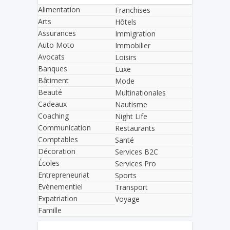
Alimentation
Franchises
Arts
Hôtels
Assurances
Immigration
Auto Moto
Immobilier
Avocats
Loisirs
Banques
Luxe
Bâtiment
Mode
Beauté
Multinationales
Cadeaux
Nautisme
Coaching
Night Life
Communication
Restaurants
Comptables
Santé
Décoration
Services B2C
Écoles
Services Pro
Entrepreneuriat
Sports
Evènementiel
Transport
Expatriation
Voyage
Famille