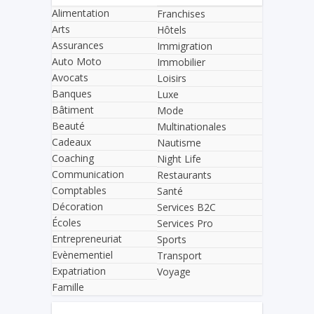
Alimentation
Franchises
Arts
Hôtels
Assurances
Immigration
Auto Moto
Immobilier
Avocats
Loisirs
Banques
Luxe
Bâtiment
Mode
Beauté
Multinationales
Cadeaux
Nautisme
Coaching
Night Life
Communication
Restaurants
Comptables
Santé
Décoration
Services B2C
Écoles
Services Pro
Entrepreneuriat
Sports
Evènementiel
Transport
Expatriation
Voyage
Famille