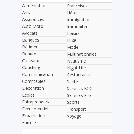
Alimentation
Franchises
Arts
Hôtels
Assurances
Immigration
Auto Moto
Immobilier
Avocats
Loisirs
Banques
Luxe
Bâtiment
Mode
Beauté
Multinationales
Cadeaux
Nautisme
Coaching
Night Life
Communication
Restaurants
Comptables
Santé
Décoration
Services B2C
Écoles
Services Pro
Entrepreneuriat
Sports
Evènementiel
Transport
Expatriation
Voyage
Famille