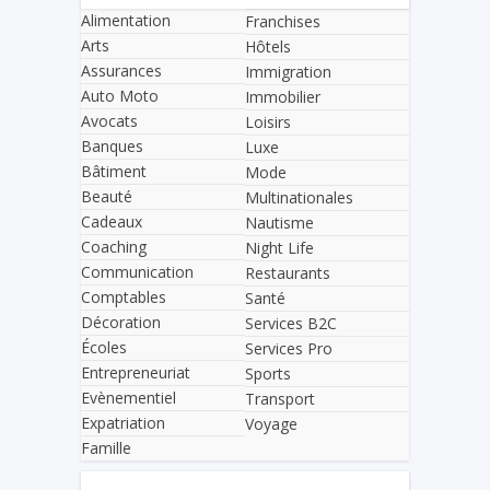
Alimentation
Franchises
Arts
Hôtels
Assurances
Immigration
Auto Moto
Immobilier
Avocats
Loisirs
Banques
Luxe
Bâtiment
Mode
Beauté
Multinationales
Cadeaux
Nautisme
Coaching
Night Life
Communication
Restaurants
Comptables
Santé
Décoration
Services B2C
Écoles
Services Pro
Entrepreneuriat
Sports
Evènementiel
Transport
Expatriation
Voyage
Famille