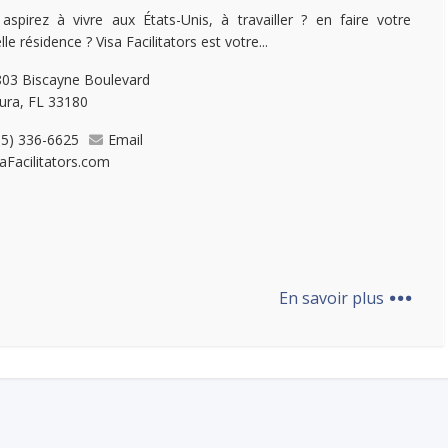
aspirez à vivre aux États-Unis, à travailler ? en faire votre
le résidence ? Visa Facilitators est votre...
03 Biscayne Boulevard
ura, FL 33180
05) 336-6625
Email
saFacilitators.com
...
En savoir plus