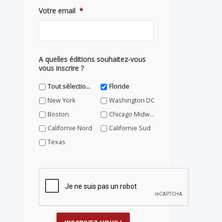
Votre email
*
A quelles éditions souhaitez-vous
vous inscrire ?
Tout sélectionner
Floride
New York
Washington DC
Boston
Chicago Midwest
Californie Nord
Californie Sud
Texas