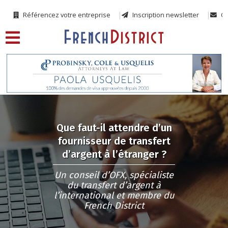
Référencez votre entreprise
Inscription newsletter
Co
Que faut-il attendre d’un
fournisseur de transfert
d’argent à l’étranger ?
Un conseil d’OFX, spécialiste
du transfert d’argent à
l’international et membre du
French District