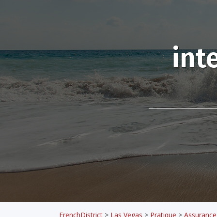
int
FrenchDistrict
>
Las Vegas
>
Pratique
>
Assurance