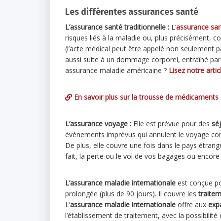
Les différentes assurances santé
L’assurance santé traditionnelle :
L’
assurance san
risques liés à la maladie ou, plus précisément, 
(l’acte médical peut être appelé non seulement 
aussi suite à un dommage corporel, entraîné par
assurance maladie américaine ?
Lisez notre arti
En savoir plus sur la trousse de médicaments à
L’assurance voyage :
Elle est prévue pour des
séj
événements imprévus qui annulent le voyage co
De plus, elle couvre une fois dans le pays étrang
fait, la perte ou le vol de vos bagages ou encore v
L’assurance maladie internationale
est conçue pou
prolongée (plus de 90 jours). Il couvre les
traite
L’
assurance maladie internationale
offre aux
expa
l’établissement de traitement, avec la possibilit