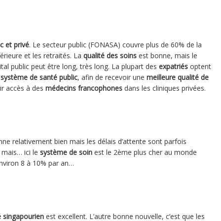
c et privé
.
Le secteur public (FONASA) couvre plus de 60% de la
ieure et les retraités. L
a
qualité des soins
est bonne, mais le
l public peut être long, très long. La plupart des
expatriés
optent
u
système de santé public
, afin de recevoir une
meilleure qualité de
oir accès à des
médecins francophones
dans les cliniques privées.
ne relativement bien mais les délais d’attente sont parfois
, mais… ici le
système de soin
est le 2ème plus cher au monde
’environ 8 à 10% par an…
 singapourien
est excellent. L’autre bonne nouvelle, c’est que les