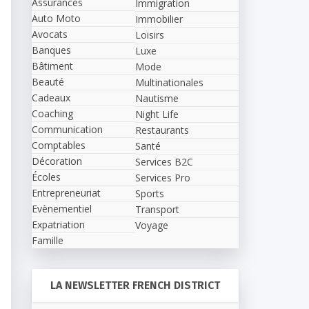
Assurances
Immigration
Auto Moto
Immobilier
Avocats
Loisirs
Banques
Luxe
Bâtiment
Mode
Beauté
Multinationales
Cadeaux
Nautisme
Coaching
Night Life
Communication
Restaurants
Comptables
Santé
Décoration
Services B2C
Écoles
Services Pro
Entrepreneuriat
Sports
Evènementiel
Transport
Expatriation
Voyage
Famille
LA NEWSLETTER FRENCH DISTRICT