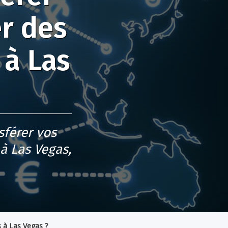
er des
 à Las
sférer vos
à Las Vegas,
s à Las Vegas ?