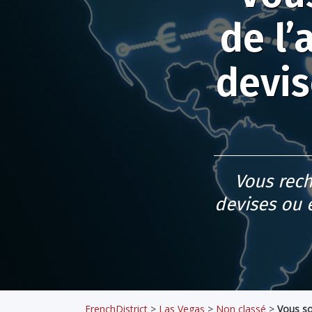
de l’
devis
Vous rech
devises ou 
FrenchDistrict
>
Las Vegas
>
Non classé
>
Vous so