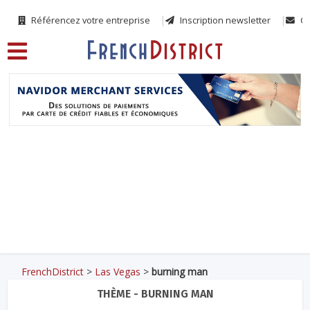
Référencez votre entreprise
Inscription newsletter
Co
FrenchDistrict
>
Las Vegas
>
burning man
THÈME - BURNING MAN