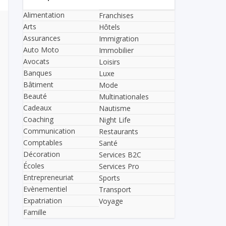
Alimentation
Franchises
Arts
Hôtels
Assurances
Immigration
Auto Moto
Immobilier
Avocats
Loisirs
Banques
Luxe
Bâtiment
Mode
Beauté
Multinationales
Cadeaux
Nautisme
Coaching
Night Life
Communication
Restaurants
Comptables
Santé
Décoration
Services B2C
Écoles
Services Pro
Entrepreneuriat
Sports
Evènementiel
Transport
Expatriation
Voyage
Famille