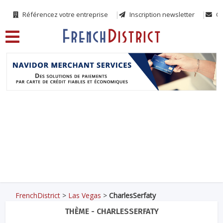
Référencez votre entreprise
Inscription newsletter
Co
FrenchDistrict
>
Las Vegas
>
CharlesSerfaty
THÈME - CHARLESSERFATY