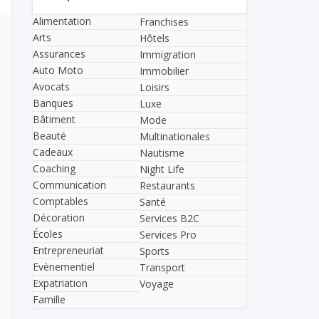
Alimentation
Franchises
Arts
Hôtels
Assurances
Immigration
Auto Moto
Immobilier
Avocats
Loisirs
Banques
Luxe
Bâtiment
Mode
Beauté
Multinationales
Cadeaux
Nautisme
Coaching
Night Life
Communication
Restaurants
Comptables
Santé
Décoration
Services B2C
Écoles
Services Pro
Entrepreneuriat
Sports
Evènementiel
Transport
Expatriation
Voyage
Famille