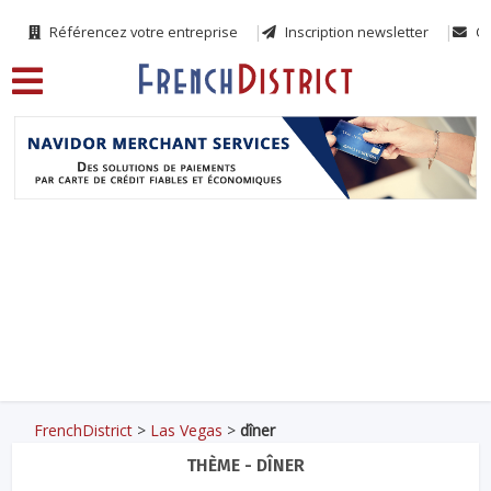
Référencez votre entreprise
Inscription newsletter
Co
FrenchDistrict
>
Las Vegas
>
dîner
THÈME - DÎNER