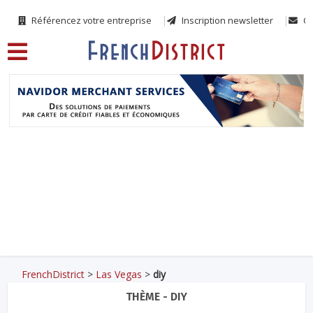
Référencez votre entreprise
Inscription newsletter
Co
FrenchDistrict
>
Las Vegas
>
diy
THÈME - DIY