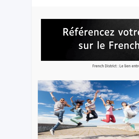
French District : Le lien ent