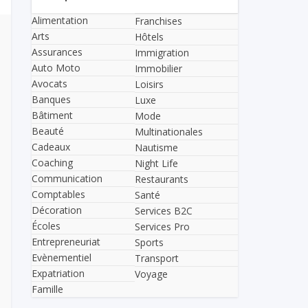
Alimentation
Franchises
Arts
Hôtels
Assurances
Immigration
Auto Moto
Immobilier
Avocats
Loisirs
Banques
Luxe
Bâtiment
Mode
Beauté
Multinationales
Cadeaux
Nautisme
Coaching
Night Life
Communication
Restaurants
Comptables
Santé
Décoration
Services B2C
Écoles
Services Pro
Entrepreneuriat
Sports
Evènementiel
Transport
Expatriation
Voyage
Famille