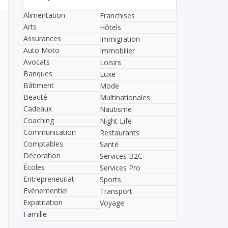
Alimentation
Franchises
Arts
Hôtels
Assurances
Immigration
Auto Moto
Immobilier
Avocats
Loisirs
Banques
Luxe
Bâtiment
Mode
Beauté
Multinationales
Cadeaux
Nautisme
Coaching
Night Life
Communication
Restaurants
Comptables
Santé
Décoration
Services B2C
Écoles
Services Pro
Entrepreneuriat
Sports
Evènementiel
Transport
Expatriation
Voyage
Famille