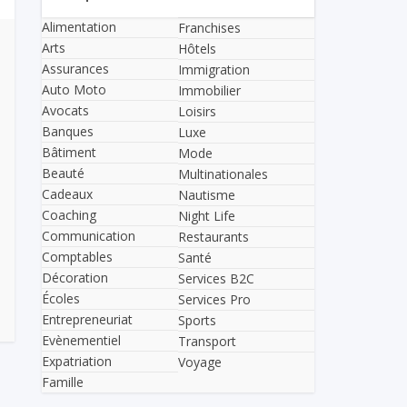
Alimentation
Franchises
Arts
Hôtels
Assurances
Immigration
Auto Moto
Immobilier
Avocats
Loisirs
Banques
Luxe
Bâtiment
Mode
Beauté
Multinationales
Cadeaux
Nautisme
Coaching
Night Life
Communication
Restaurants
Comptables
Santé
Décoration
Services B2C
Écoles
Services Pro
Entrepreneuriat
Sports
Evènementiel
Transport
Expatriation
Voyage
Famille