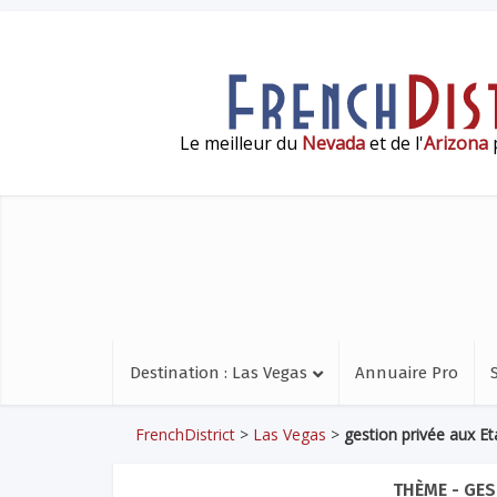
Le meilleur du
Nevada
et de l'
Arizona
p
Destination : Las Vegas
Annuaire Pro
FrenchDistrict
>
Las Vegas
>
gestion privée aux Et
THÈME - GES