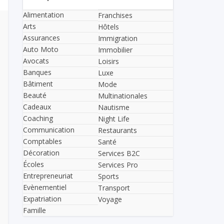
Alimentation
Franchises
Arts
Hôtels
Assurances
Immigration
Auto Moto
Immobilier
Avocats
Loisirs
Banques
Luxe
Bâtiment
Mode
Beauté
Multinationales
Cadeaux
Nautisme
Coaching
Night Life
Communication
Restaurants
Comptables
Santé
Décoration
Services B2C
Écoles
Services Pro
Entrepreneuriat
Sports
Evènementiel
Transport
Expatriation
Voyage
Famille