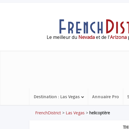
Le meilleur du
Nevada
et de l'
Arizona
p
Destination : Las Vegas
Annuaire Pro
FrenchDistrict
>
Las Vegas
>
helicoptère
TH