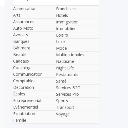
Alimentation
Franchises
Arts
Hôtels
Assurances
Immigration
Auto Moto
Immobilier
Avocats
Loisirs
Banques
Luxe
Bâtiment
Mode
Beauté
Multinationales
Cadeaux
Nautisme
Coaching
Night Life
Communication
Restaurants
Comptables
Santé
Décoration
Services B2C
Écoles
Services Pro
Entrepreneuriat
Sports
Evènementiel
Transport
Expatriation
Voyage
Famille