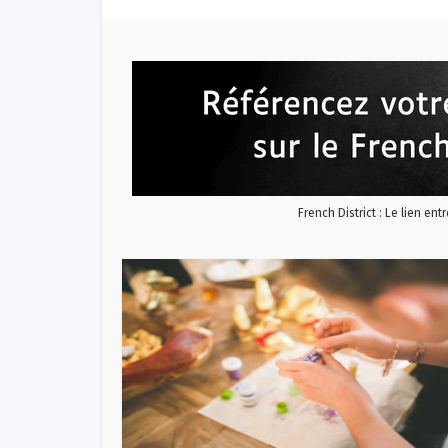
French District : Le lien ent