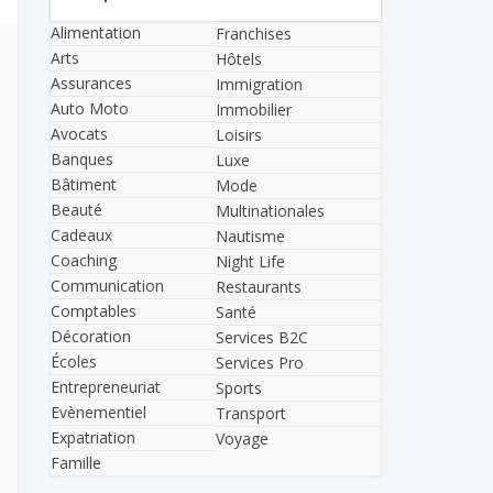
Alimentation
Franchises
Arts
Hôtels
Assurances
Immigration
Auto Moto
Immobilier
Avocats
Loisirs
Banques
Luxe
Bâtiment
Mode
Beauté
Multinationales
Cadeaux
Nautisme
Coaching
Night Life
Communication
Restaurants
Comptables
Santé
Décoration
Services B2C
Écoles
Services Pro
Entrepreneuriat
Sports
Evènementiel
Transport
Expatriation
Voyage
Famille