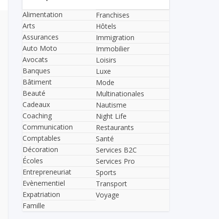
Alimentation
Franchises
Arts
Hôtels
Assurances
Immigration
Auto Moto
Immobilier
Avocats
Loisirs
Banques
Luxe
Bâtiment
Mode
Beauté
Multinationales
Cadeaux
Nautisme
Coaching
Night Life
Communication
Restaurants
Comptables
Santé
Décoration
Services B2C
Écoles
Services Pro
Entrepreneuriat
Sports
Evènementiel
Transport
Expatriation
Voyage
Famille