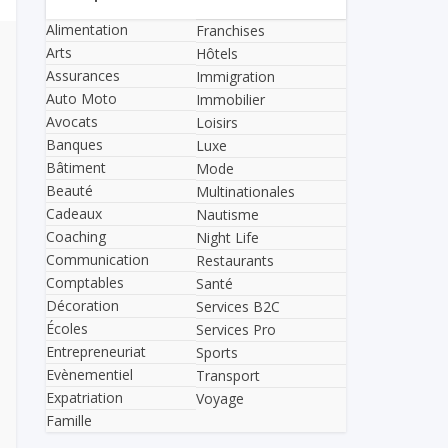
Alimentation
Franchises
Arts
Hôtels
Assurances
Immigration
Auto Moto
Immobilier
Avocats
Loisirs
Banques
Luxe
Bâtiment
Mode
Beauté
Multinationales
Cadeaux
Nautisme
Coaching
Night Life
Communication
Restaurants
Comptables
Santé
Décoration
Services B2C
Écoles
Services Pro
Entrepreneuriat
Sports
Evènementiel
Transport
Expatriation
Voyage
Famille