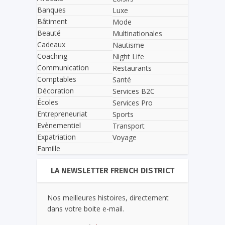
Banques
Luxe
Bâtiment
Mode
Beauté
Multinationales
Cadeaux
Nautisme
Coaching
Night Life
Communication
Restaurants
Comptables
Santé
Décoration
Services B2C
Écoles
Services Pro
Entrepreneuriat
Sports
Evènementiel
Transport
Expatriation
Voyage
Famille
LA NEWSLETTER FRENCH DISTRICT
Nos meilleures histoires, directement
dans votre boite e-mail.