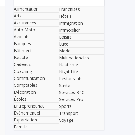
Alimentation
Franchises
Arts
Hôtels
Assurances
Immigration
Auto Moto
Immobilier
Avocats
Loisirs
Banques
Luxe
Bâtiment
Mode
Beauté
Multinationales
Cadeaux
Nautisme
Coaching
Night Life
Communication
Restaurants
Comptables
Santé
Décoration
Services B2C
Écoles
Services Pro
Entrepreneuriat
Sports
Evènementiel
Transport
Expatriation
Voyage
Famille