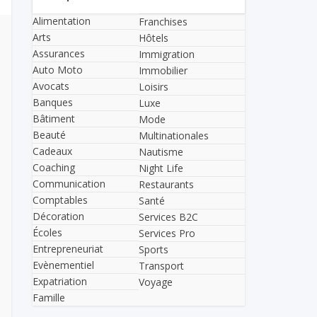
Alimentation
Franchises
Arts
Hôtels
Assurances
Immigration
Auto Moto
Immobilier
Avocats
Loisirs
Banques
Luxe
Bâtiment
Mode
Beauté
Multinationales
Cadeaux
Nautisme
Coaching
Night Life
Communication
Restaurants
Comptables
Santé
Décoration
Services B2C
Écoles
Services Pro
Entrepreneuriat
Sports
Evènementiel
Transport
Expatriation
Voyage
Famille