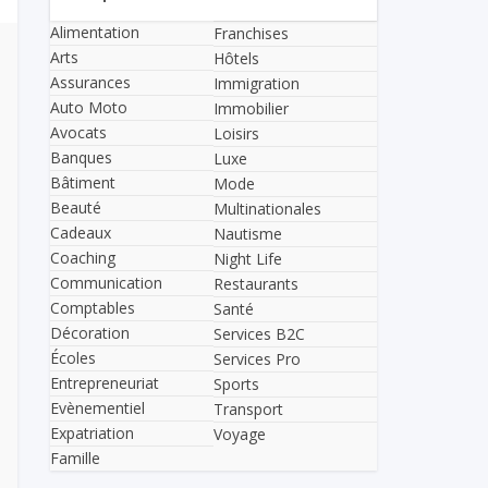
Alimentation
Franchises
Arts
Hôtels
Assurances
Immigration
Auto Moto
Immobilier
Avocats
Loisirs
Banques
Luxe
Bâtiment
Mode
Beauté
Multinationales
Cadeaux
Nautisme
Coaching
Night Life
Communication
Restaurants
Comptables
Santé
Décoration
Services B2C
Écoles
Services Pro
Entrepreneuriat
Sports
Evènementiel
Transport
Expatriation
Voyage
Famille