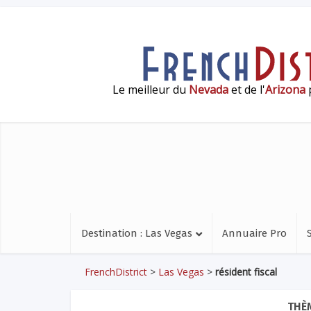
Le meilleur du
Nevada
et de l'
Arizona
p
Destination : Las Vegas
Annuaire Pro
FrenchDistrict
>
Las Vegas
>
résident fiscal
THÈM