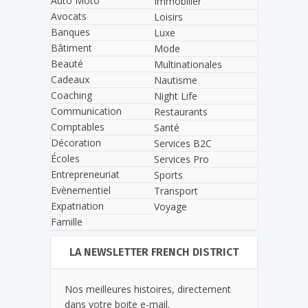
Auto Moto
Immobilier
Avocats
Loisirs
Banques
Luxe
Bâtiment
Mode
Beauté
Multinationales
Cadeaux
Nautisme
Coaching
Night Life
Communication
Restaurants
Comptables
Santé
Décoration
Services B2C
Écoles
Services Pro
Entrepreneuriat
Sports
Evènementiel
Transport
Expatriation
Voyage
Famille
LA NEWSLETTER FRENCH DISTRICT
Nos meilleures histoires, directement
dans votre boite e-mail.