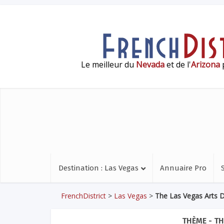
Le meilleur du
Nevada
et de l'
Arizona
p
Destination : Las Vegas
Annuaire Pro
FrenchDistrict
>
Las Vegas
>
The Las Vegas Arts Di
THÈME - TH