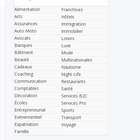
Alimentation
Franchises
Arts
Hôtels
Assurances
Immigration
Auto Moto
Immobilier
Avocats
Loisirs
Banques
Luxe
Bâtiment
Mode
Beauté
Multinationales
Cadeaux
Nautisme
Coaching
Night Life
Communication
Restaurants
Comptables
Santé
Décoration
Services B2C
Écoles
Services Pro
Entrepreneuriat
Sports
Evènementiel
Transport
Expatriation
Voyage
Famille