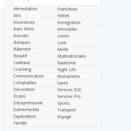
Alimentation
Franchises
Arts
Hôtels
Assurances
Immigration
Auto Moto
Immobilier
Avocats
Loisirs
Banques
Luxe
Bâtiment
Mode
Beauté
Multinationales
Cadeaux
Nautisme
Coaching
Night Life
Communication
Restaurants
Comptables
Santé
Décoration
Services B2C
Écoles
Services Pro
Entrepreneuriat
Sports
Evènementiel
Transport
Expatriation
Voyage
Famille