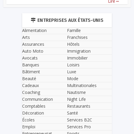
Lire
ENTREPRISES AUX ÉTATS-UNIS
Alimentation
Famille
Arts
Franchises
Assurances
Hôtels
Auto Moto
Immigration
Avocats
Immobilier
Banques
Loisirs
Bâtiment
Luxe
Beauté
Mode
Cadeaux
Multinationales
Coaching
Nautisme
Communication
Night Life
Comptables
Restaurants
Décoration
Santé
Écoles
Services B2C
Emploi
Services Pro
Entrepreneuriat
Sports