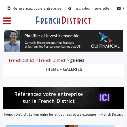
Référencez votre entreprise
Inscription newsletter
Co
FrenchDistrict
>
French District
>
galeries
THÈME - GALERIES
French District : Le lien entre les entreprises et les expatriés. - French District