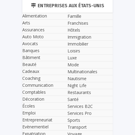
ENTREPRISES AUX ÉTATS-UNIS
Alimentation
Famille
Arts
Franchises
Assurances
Hôtels
Auto Moto
Immigration
Avocats
Immobilier
Banques
Loisirs
Bâtiment
Luxe
Beauté
Mode
Cadeaux
Multinationales
Coaching
Nautisme
Communication
Night Life
Comptables
Restaurants
Décoration
Santé
Écoles
Services B2C
Emploi
Services Pro
Entrepreneuriat
Sports
Evènementiel
Transport
Expatriation
Voyage