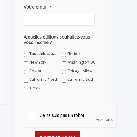
Votre email
*
A quelles éditions souhaitez-vous
vous inscrire ?
Tout sélectionner
Floride
New York
Washington DC
Boston
Chicago Midwest
Californie Nord
Californie Sud
Texas