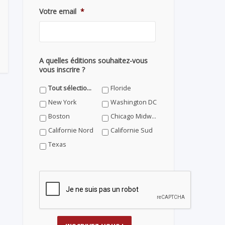
Votre email
*
A quelles éditions souhaitez-vous
vous inscrire ?
Tout sélectionner
Floride
New York
Washington DC
Boston
Chicago Midwest
Californie Nord
Californie Sud
Texas