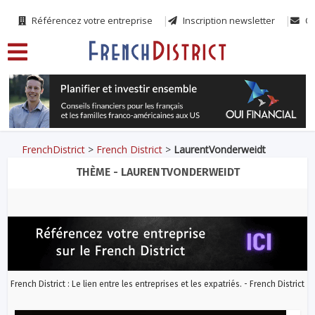
Référencez votre entreprise
Inscription newsletter
Co
FrenchDistrict
>
French District
>
LaurentVonderweidt
THÈME - LAURENTVONDERWEIDT
French District : Le lien entre les entreprises et les expatriés. - French District