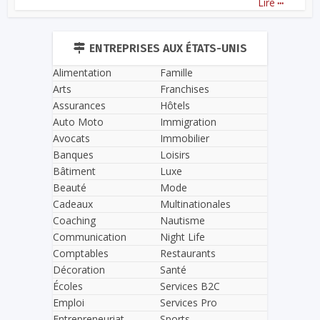
Lire
ENTREPRISES AUX ÉTATS-UNIS
Alimentation
Famille
Arts
Franchises
Assurances
Hôtels
Auto Moto
Immigration
Avocats
Immobilier
Banques
Loisirs
Bâtiment
Luxe
Beauté
Mode
Cadeaux
Multinationales
Coaching
Nautisme
Communication
Night Life
Comptables
Restaurants
Décoration
Santé
Écoles
Services B2C
Emploi
Services Pro
Entrepreneuriat
Sports