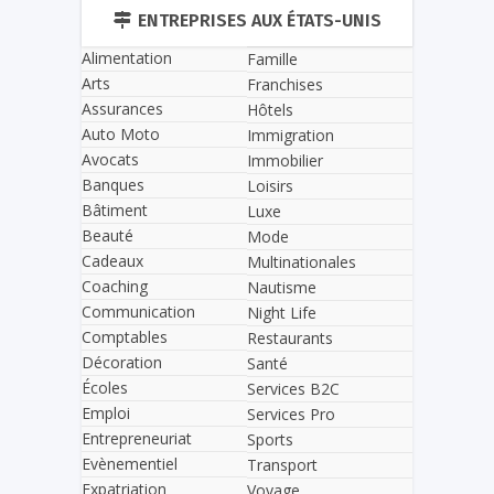
ENTREPRISES AUX ÉTATS-UNIS
Alimentation
Famille
Arts
Franchises
Assurances
Hôtels
Auto Moto
Immigration
Avocats
Immobilier
Banques
Loisirs
Bâtiment
Luxe
Beauté
Mode
Cadeaux
Multinationales
Coaching
Nautisme
Communication
Night Life
Comptables
Restaurants
Décoration
Santé
Écoles
Services B2C
Emploi
Services Pro
Entrepreneuriat
Sports
Evènementiel
Transport
Expatriation
Voyage