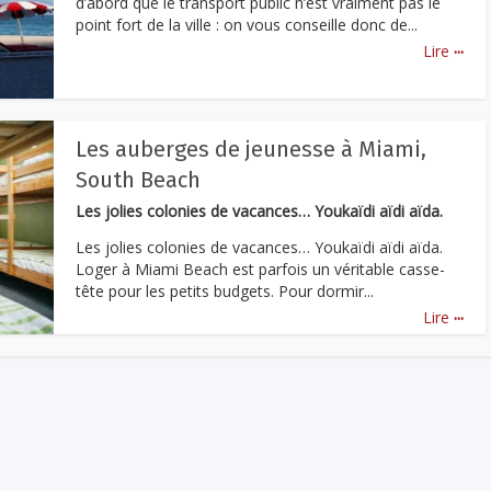
d’abord que le transport public n’est vraiment pas le
point fort de la ville : on vous conseille donc de...
...
Lire
Les auberges de jeunesse à Miami,
South Beach
Les jolies colonies de vacances… Youkaïdi aïdi aïda.
Les jolies colonies de vacances… Youkaïdi aïdi aïda.
Loger à Miami Beach est parfois un véritable casse-
tête pour les petits budgets. Pour dormir...
...
Lire