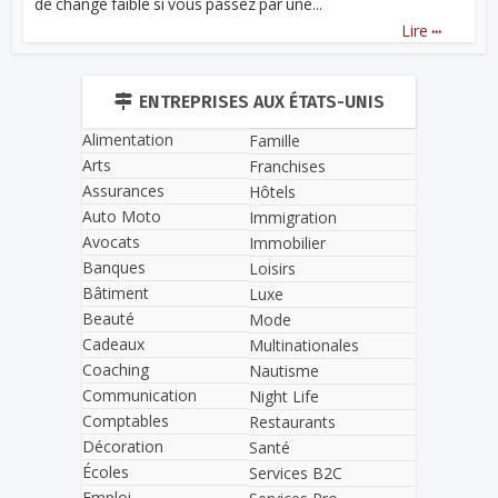
de change faible si vous passez par une...
...
Lire
ENTREPRISES AUX ÉTATS-UNIS
Alimentation
Famille
Arts
Franchises
Assurances
Hôtels
Auto Moto
Immigration
Avocats
Immobilier
Banques
Loisirs
Bâtiment
Luxe
Beauté
Mode
Cadeaux
Multinationales
Coaching
Nautisme
Communication
Night Life
Comptables
Restaurants
Décoration
Santé
Écoles
Services B2C
Emploi