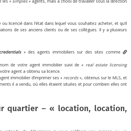
e les «
simples
» agents, mais a choisi de travailler sous la direction
 ou licencié dans l’état dans lequel vous souhaitez acheter, et qu’il
ations de ses anciens clients ou de ses collègues. Il y a plusieurs
credentials
» des agents immobiliers sur des sites comme
nom de votre agent immobilier suivi de «
real estate licensing
votre agent a obtenu sa licence.
gent immobilier d’imprimer ses «
records
», obtenus sur le MLS, et
ents il a vendu, où elles étaient situées et pour combien elles ont
r quartier – « location, location,