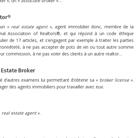
ker
», un «
associate broker
»…
tor®
 un «
real estate agent
», agent immobilier donc, membre de la
nal Association of Realtors®, et qui répond à un code éthique
culier de 17 articles, et s’engagent par exemple à traiter les parties
honnêteté, à ne pas accepter de pots de vin ou tout autre somme
eur commission, à ne pas voler des clients à un autre realtor…
 Estate Broker
sé d’autres examens lui permettant d’obtenir sa «
broker license
».
ager des agents immobiliers pour travailler avec eux.
«
real estate agent
».