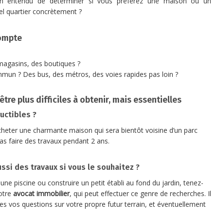
bien entendu de déterminer si vous préférez une maison ou un
el quartier concrètement ?
compte
agasins, des boutiques ?
ommun ? Des bus, des métros, des voies rapides pas loin ?
tre plus difficiles à obtenir, mais essentielles
uctibles ?
heter une charmante maison qui sera bientôt voisine d’un parc
as faire des travaux pendant 2 ans.
si des travaux si vous le souhaitez ?
une piscine ou construire un petit établi au fond du jardin, tenez-
otre
avocat immobilier
, qui peut effectuer ce genre de recherches. Il
es vos questions sur votre propre futur terrain, et éventuellement