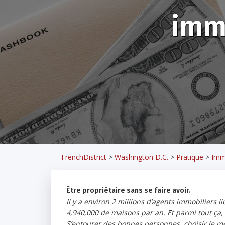
immo
FrenchDistrict
>
Washington D.C.
>
Pratique
>
Imm
Être propriétaire sans se faire avoir.
Il y a environ 2 millions d’agents immobiliers 
4,940,000 de maisons par an. Et parmi tout ça,
S’entourer des bonnes personnes, choisir le me