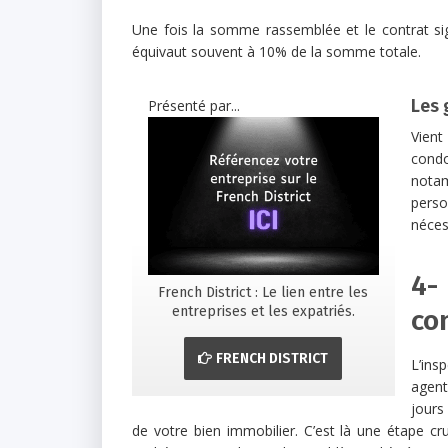
Une fois la somme rassemblée et le contrat si
équivaut souvent à 10% de la somme totale.
Les 
Présenté par...
Vient
cond
notam
perso
néces
4-
French District : Le lien entre les
entreprises et les expatriés.
co
FRENCH DISTRICT
L’ins
agent
jours
de votre bien immobilier. C’est là une étape cr