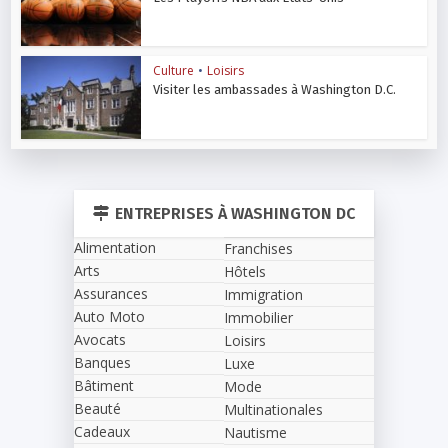
Culture
•
Loisirs
Visiter les ambassades à Washington D.C.
ENTREPRISES À WASHINGTON DC
Alimentation
Franchises
Arts
Hôtels
Assurances
Immigration
Auto Moto
Immobilier
Avocats
Loisirs
Banques
Luxe
Bâtiment
Mode
Beauté
Multinationales
Cadeaux
Nautisme