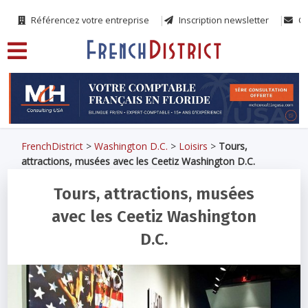
Référencez votre entreprise
Inscription newsletter
Co
FrenchDistrict
>
Washington D.C.
>
Loisirs
>
Tours,
attractions, musées avec les Ceetiz Washington D.C.
Tours, attractions, musées
avec les Ceetiz Washington
D.C.