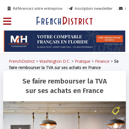
Référencez votre entreprise
Inscription newsletter
Co
FrenchDistrict
>
Washington D.C.
>
Pratique
>
Finance
>
Se
faire rembourser la TVA sur ses achats en France
Se faire rembourser la TVA
sur ses achats en France