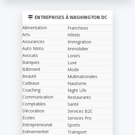
ENTREPRISES À WASHINGTON DC
Alimentation
Franchises
Arts
Hôtels
Assurances
Immigration
Auto Moto
Immobilier
Avocats
Loisirs
Banques
Luxe
Bâtiment
Mode
Beauté
Multinationales
Cadeaux
Nautisme
Coaching
Night Life
Communication
Restaurants
Comptables
Santé
Décoration
Services B2C
Écoles
Services Pro
Entrepreneuriat
Sports
Evènementiel
Transport