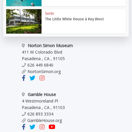
Sortir
The Little White House à Key West
Norton Simon Museum
411 W Colorado Blvd
Pasadena
,
CA
,
91105
626 449 6840
NortonSimon.org
Gamble House
4 Westmoreland Pl
Pasadena
,
CA
,
91103
626 893 3334
GambleHouse.org