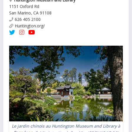
1151 Oxford Rd
San Marino
,
CA
91108
626 405 2100
Huntington.org/
Le jardin chinois au Huntington Museum and Library à