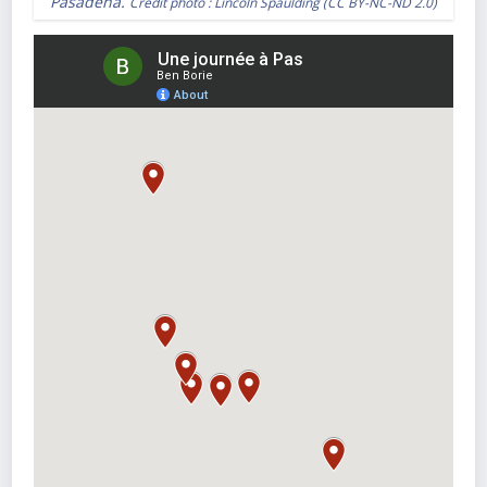
Pasadena.
Crédit photo :
Lincoln Spaulding
(
CC BY-NC-ND 2.0
)