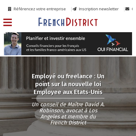
Référencez votre entreprise
Inscription newsletter
Co
Employé ou freelance : Un
point sur la nouvelle loi
Employee aux Etats-Unis
Un conseil de Maître David A.
Robinson, avocat à Los
Angeles et membre du
French District