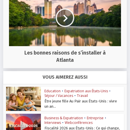
Les bonnes raisons de s’installer à
Atlanta
VOUS AIMEREZ AUSSI
Education
•
Expatriation aux États-Unis
•
Séjour / Vacances
•
Travail
Être jeune fille Au Pair aux États-Unis : vivre
un an...
Business & Expatriation
•
Entreprise
•
Interviews
•
Webconférences
Fiscalité 2026 aux États-Unis : Ce qui change,