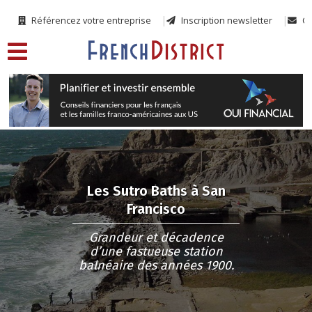
Référencez votre entreprise
Inscription newsletter
Co
Les Sutro Baths à San
Francisco
Grandeur et décadence
d’une fastueuse station
balnéaire des années 1900.